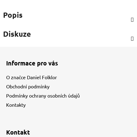
Popis
Diskuze
Z
á
Informace pro vás
p
a
O značce Daniel Folklor
t
Obchodní podmínky
í
Podmínky ochrany osobních údajů
Kontakty
Kontakt