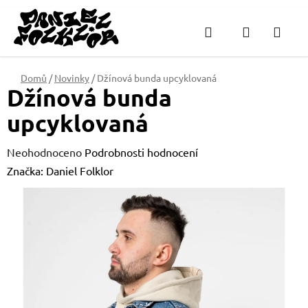
Přejít
na
Hledat
NÁKUPN
obsah
KOŠÍK
Domů
/
Novinky
/
Džínová bunda upcyklovaná
Džínová bunda
upcyklovaná
Průměrné
Neohodnoceno
Podrobnosti hodnocení
hodnocení
Značka:
Daniel Folklor
produktu
je
0,0
z
5
hvězdiček.