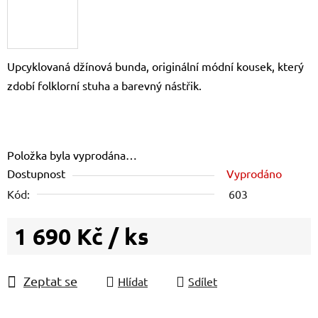
Upcyklovaná džínová bunda, originální módní kousek, který
zdobí folklorní stuha a barevný nástřik.
Položka byla vyprodána…
Dostupnost
Vyprodáno
Kód:
603
1 690 Kč
/ ks
Měrná cena:
Zeptat se
Hlídat
Sdílet