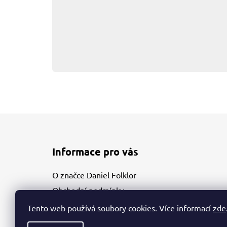
Z
á
Informace pro vás
p
a
O značce Daniel Folklor
t
Obchodní podmínky
í
Podmínky ochrany osobních údajů
Tento web používá soubory cookies. Více informací
zde
Kontakty