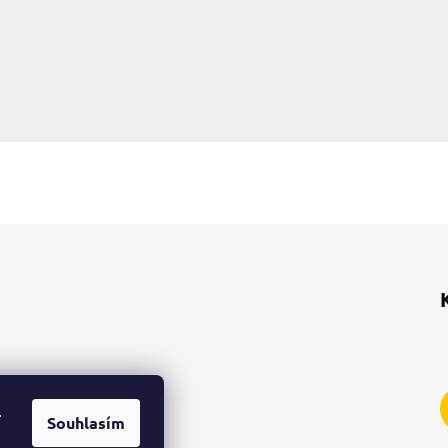
.
Souhlasím