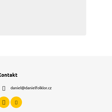
Kontakt
daniel
@
danielfolklor.cz