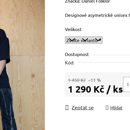
hodnocení
Značka:
Daniel Folklor
produktu
Designové asymetrické unisex t
je
0,0
Velikost
z
5
hvězdiček.
Dostupnost
Kód:
1 450 Kč
–11 %
1 290 Kč
/ ks
Měrná cena:
Zeptat se
Hlídat