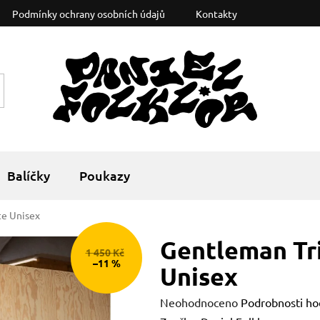
Podmínky ochrany osobních údajů
Kontakty
Balíčky
Poukazy
te Unisex
Gentleman Tr
1 450 Kč
–11 %
Unisex
Průměrné
Neohodnoceno
Podrobnosti ho