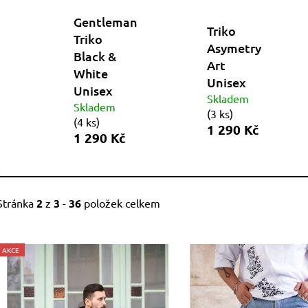
Gentleman
Triko
Triko
Asymetry
Black &
Art
White
Unisex
Unisex
Skladem
Skladem
(
3 ks
)
(
4 ks
)
1 290 Kč
1 290 Kč
Stránka
2
z
3
-
36
položek celkem
V
AKCE
ý
p
i