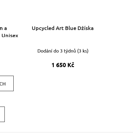
m a
Upcycled Art Blue Džíska
 Unisex
Dodání do 3 týdnů
(
3 ks
)
1 650 Kč
ÍCH