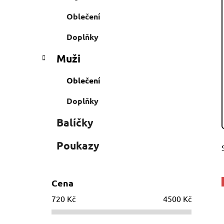
a
r
Oblečení
i
n
e
n
Doplňky
í
Muži
p
a
Oblečení
n
e
Doplňky
l
Balíčky
Poukazy
Cena
720
Kč
4500
Kč