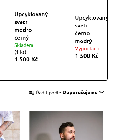
Upcyklovaný
Upcyklovaný
svetr
svetr
modro
černo
černý
modrý
Skladem
Vyprodáno
(
1 ks
)
1 500 Kč
1 500 Kč
Ř
Doporučujeme
Řadit podle:
a
z
e
n
í
p