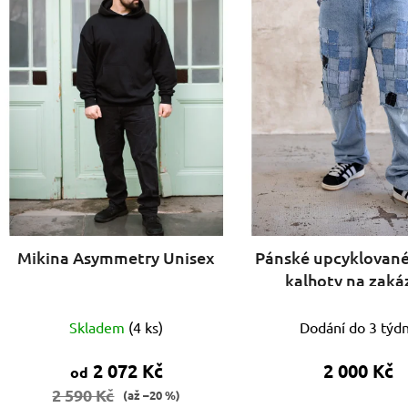
s
p
r
o
d
u
k
t
ů
Mikina Asymmetry Unisex
Pánské upcyklovan
kalhoty na zaká
Skladem
(
4 ks
)
Dodání do 3 týd
2 072 Kč
2 000 Kč
od
2 590 Kč
(až –20 %)