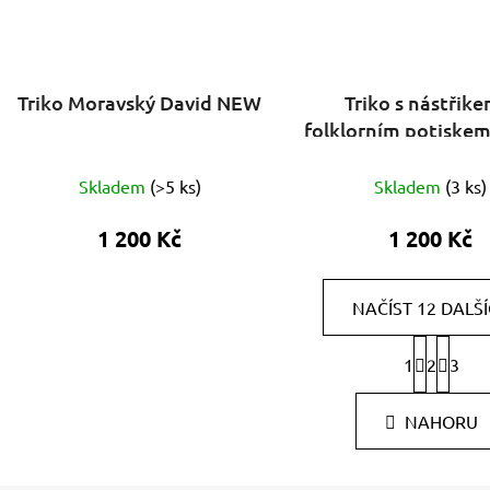
Triko Moravský David NEW
Triko s nástřike
folklorním potiskem
Skladem
(
>5 ks
)
Skladem
(
3 ks
)
1 200 Kč
1 200 Kč
NAČÍST 12 DALŠ
S
1
2
t
3
O
r
v
á
l
NAHORU
n
á
k
d
o