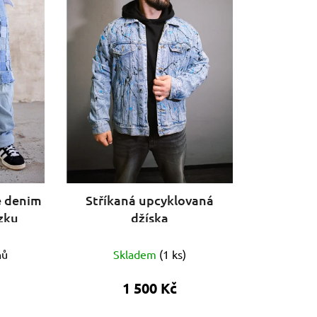
r
o
d
u
k
t
ů
é denim
Stříkaná upcyklovaná
zku
džíska
nů
Skladem
(
1 ks
)
1 500 Kč